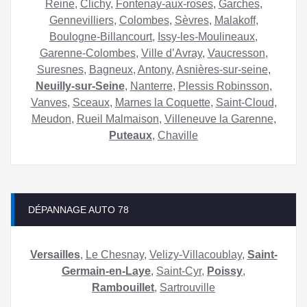
Reine
,
Clichy
,
Fontenay-aux-roses
,
Garches
,
Gennevilliers
,
Colombes
,
Sèvres
,
Malakoff
,
Boulogne-Billancourt
,
Issy-les-Moulineaux
,
Garenne-Colombes
,
Ville d’Avray
,
Vaucresson
,
Suresnes
,
Bagneux
,
Antony
,
Asnières-sur-seine
,
Neuilly-sur-Seine
,
Nanterre
,
Plessis Robinsson
,
Vanves
,
Sceaux
,
Marnes la Coquette
,
Saint-Cloud
,
Meudon
,
Rueil Malmaison
,
Villeneuve la Garenne
,
Puteaux
,
Chaville
DÉPANNAGE AUTO 78
Versailles
,
Le Chesnay
,
Velizy-Villacoublay
,
Saint-
Germain-en-Laye
,
Saint-Cyr
,
Poissy
,
Rambouillet
,
Sartrouville