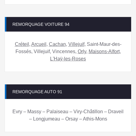
REMORQUAGE VOITURE 94
Créteil
,
Arcueil
,
Cachan
,
Villejuif
, Saint-Maur-des-
Fossés, Villejuif, Vincennes,
Orly
,
Maisons-Alfort
,
L'Haÿ-les-Roses
REMORQUAGE AUTO 91
Evry – Massy – Palaiseau – Viry-Châtillon – Draveil
– Longjumeau – Orsay – Athis-Mons