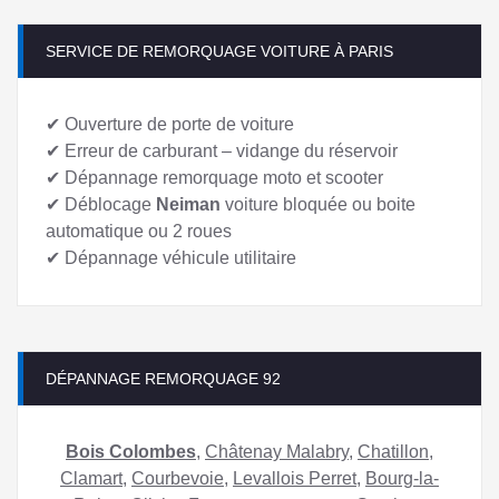
SERVICE DE REMORQUAGE VOITURE À PARIS
✔︎ Ouverture de porte de voiture
✔︎ Erreur de carburant – vidange du réservoir
✔︎ Dépannage remorquage moto et scooter
✔︎ Déblocage
Neiman
voiture bloquée ou boite
automatique ou 2 roues
✔︎ Dépannage véhicule utilitaire
DÉPANNAGE REMORQUAGE 92
Bois Colombes
,
Châtenay Malabry
,
Chatillon
,
Clamart
,
Courbevoie
,
Levallois Perret
,
Bourg-la-